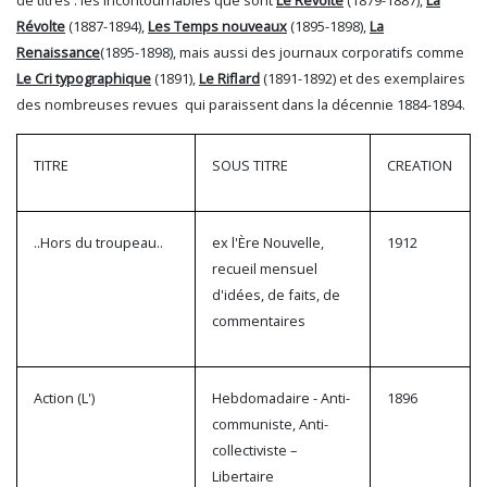
de titres : les incontournables que sont
Le Révolté
(1879-1887),
La
Révolte
(1887-1894),
Les Temps nouveaux
(1895-1898),
La
Renaissance
(1895-1898), mais aussi des journaux corporatifs comme
Le Cri typographique
(1891),
Le Riflard
(1891-1892) et des exemplaires
des nombreuses revues qui paraissent dans la décennie 1884-1894.
TITRE
SOUS TITRE
CREATION
..Hors du troupeau..
ex l'Ère Nouvelle,
1912
recueil mensuel
d'idées, de faits, de
commentaires
Action (L')
Hebdomadaire - Anti-
1896
communiste, Anti-
collectiviste –
Libertaire