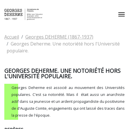
Aller au contenu principal
Vous êtes ici:
Accueil
Georges DEHERME (1867-1937)
Georges Deherme. Une notoriété hors l'Université
populaire.
GEORGES DEHERME. UNE NOTORIÉTÉ HORS
L'UNIVERSITÉ POPULAIRE.
Georges Deherme est associé au mouvement des Universités
populaires. C'est sa notoriété. Mais il était aussi un anarchiste
actif dans sa jeunesse et un ardent propagandiste du positivisme
de d'Auguste Comte, engagements qui ont laissé des traces dans
la presse de l'époque.