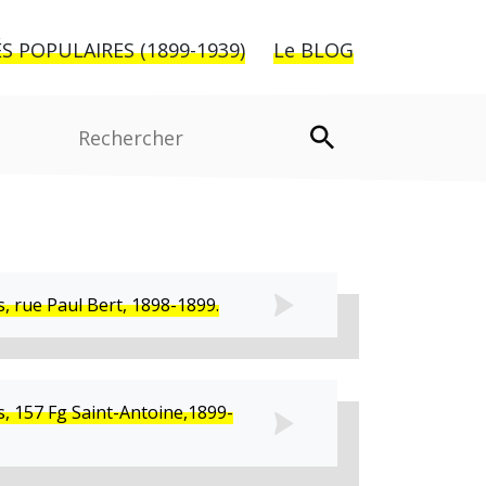
S POPULAIRES (1899-1939)
Le BLOG
Rechercher:
, rue Paul Bert, 1898-1899.
, 157 Fg Saint-Antoine,1899-