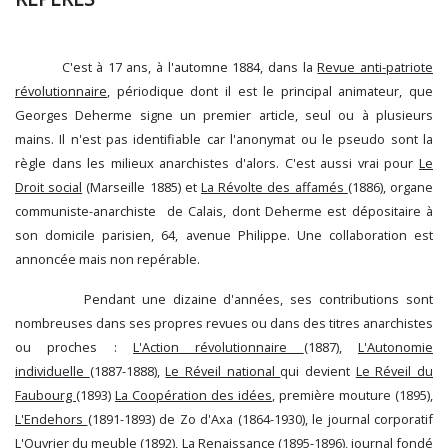
C'est à 17 ans, à l'automne 1884, dans la
Revue anti-patriote
révolutionnaire
, périodique dont il est le principal animateur, que
Georges Deherme signe un premier article, seul ou à plusieurs
mains. Il n'est pas identifiable car l'anonymat ou le pseudo sont la
règle dans les milieux anarchistes d'alors. C'est aussi vrai pour
Le
Droit social
(Marseille 1885) et
La Révolte des affamés
(1886), organe
communiste-anarchiste de Calais, dont Deherme est dépositaire à
son domicile parisien, 64, avenue Philippe. Une collaboration est
annoncée mais non repérable.
Pendant une dizaine d'années, ses contributions sont
nombreuses dans ses propres revues ou dans des titres anarchistes
ou proches :
L'Action révolutionnaire
(1887),
L'Autonomie
individuelle
(1887-1888),
Le Réveil national
qui devient
Le Réveil du
Faubourg
(1893)
La Coopération des idées
, première mouture (1895),
L'Endehors
(1891-1893) de Zo d'Axa (1864-1930), le journal corporatif
L'Ouvrier du meuble
(1892),
La Renaissance
(1895-1896), journal fondé