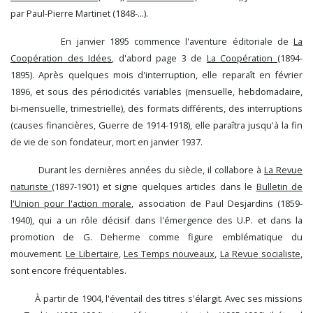
par Paul-Pierre Martinet (1848-...).
En janvier 1895 commence l'aventure éditoriale de
La
Coopération des Idées
, d'abord page 3 de
La Coopération
(1894-
1895). Après quelques mois d'interruption, elle reparaît en février
1896, et sous des périodicités variables (mensuelle, hebdomadaire,
bi-mensuelle, trimestrielle), des formats différents, des interruptions
(causes financières, Guerre de 1914-1918), elle paraîtra jusqu'à la fin
de vie de son fondateur, mort en janvier 1937.
Durant les dernières années du siècle, il collabore à
La Revue
naturiste
(1897-1901) et signe quelques articles dans le
Bulletin de
l'Union pour l'action morale
, association de Paul Desjardins (1859-
1940), qui a un rôle décisif dans l'émergence des U.P. et dans la
promotion de G. Deherme comme figure emblématique du
mouvement.
Le Libertaire
,
Les Temps nouveaux
,
La Revue socialiste
,
sont encore fréquentables.
À partir de 1904, l'éventail des titres s'élargit. Avec ses missions