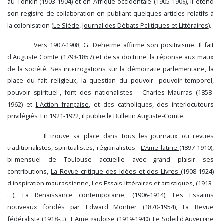
au Tonkin (1903-1904) et en Afrique occidentale (1905-1906), il étend
son registre de collaboration en publiant quelques articles relatifs à
la colonisation (
Le Siècle
,
Journal des Débats Politiques et Littéraires
).
Vers 1907-1908, G. Deherme affirme son positivisme. Il fait
d'Auguste Comte (1798-1857) et de sa doctrine, la réponse aux maux
de la société. Ses interrogations sur la démocratie parlementaire, la
place du fait religieux, la question du pouvoir -pouvoir temporel,
pouvoir spirituel-, font des nationalistes – Charles Maurras (1858-
1962) et
L'Action française
, et des catholiques, des interlocuteurs
privilégiés. En 1921-1922, il publie le
Bulletin Auguste-Comte
.
Il trouve sa place dans tous les journaux ou revues
traditionalistes, spiritualistes, régionalistes :
L'Âme latine
(1897-1910),
bi-mensuel de Toulouse accueille avec grand plaisir ses
contributions,
La Revue critique des Idées et des Livres
(1908-1924)
d'inspiration maurassienne,
Les Essais littéraires et artistiques
, (1913-
…),
La Renaissance contemporaine
, (1906-1914),
Les Essaims
nouveaux
fondés par Edward Montier (1870-1954),
La Revue
fédéraliste
(1918
-...
),
L'Ame gauloise
(1919-1940),
Le Soleil d'Auvergne