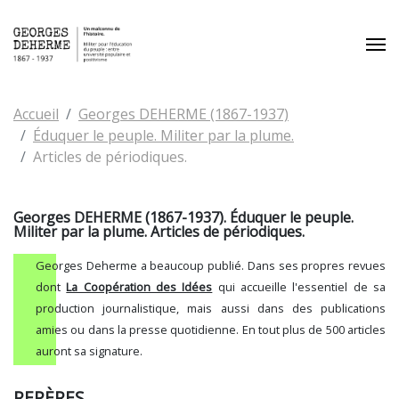
Aller au contenu principal
Vous êtes ici:
Accueil
Georges DEHERME (1867-1937)
Éduquer le peuple. Militer par la plume.
Articles de périodiques.
Georges DEHERME (1867-1937). Éduquer le peuple.
Militer par la plume. Articles de périodiques.
Georges Deherme a beaucoup publié. Dans ses propres revues
dont
La Coopération des Idées
qui accueille l'essentiel de sa
production journalistique, mais aussi dans des publications
amies ou dans la presse quotidienne. En tout plus de 500 articles
auront sa signature.
REPÈRES