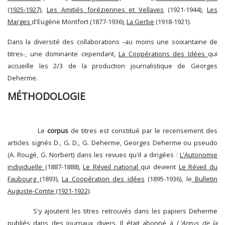
(1925-1927)
,
Les Amitiés foréziennes et Vellaves
(1921-1944),
Les
Marges
d'Eugène Montfort (1877-1936),
La Gerbe
(1918-1921).
Dans la diversité des collaborations –au moins une soixantaine de
titres-, une dominante cependant,
La Coopérations des Idées
qui
accueille les 2/3 de la production journalistique de Georges
Deherme.
MÉTHODOLOGIE
Le
corpus
de titres est constitué par le recensement des
articles signés D., G. D., G. Deherme, Georges Deherme ou pseudo
(A. Rougé, G. Norbert) dans les revues qu'il a dirigées :
L'Autonomie
individuelle
(1887-1888),
Le Réveil national
qui devient
Le Réveil du
Faubourg
(1893),
La Coopération des idées
(1895-1936), le
Bulletin
Auguste-Comte (1921-1922)
.
S'y ajoutent les titres retrouvés dans les papiers Deherme
publiés dans des journaux divers. Il était abonné à
L'Argus de la