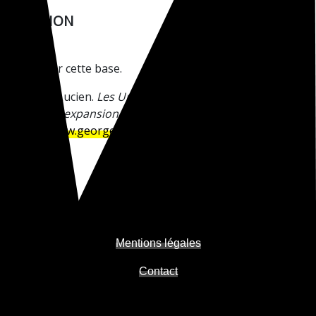
CITATION
Pour citer cette base.
Mercier, Lucien.
Les Universités populaires (1899-1939).
Une belle expansion. Liste des U.P.
[en ligne]
https://www.georgesdeherme.fr/
(consulté le 09 août
2026)
Mentions légales
Contact