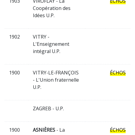
1903
VIROFLAY - La
ÉCHOS
Coopération des
Idées U.P.
1902
VITRY -
L'Enseignement
intégral U.P.
1900
VITRY-LE-FRANÇOIS
ÉCHOS
- L'Union fraternelle
U.P.
ZAGREB - U.P.
1900
ASNIÈRES
- La
ÉCHOS