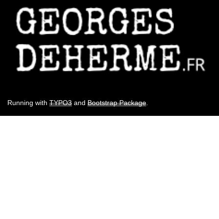
Running with
TYPO3
and
Bootstrap Package
.