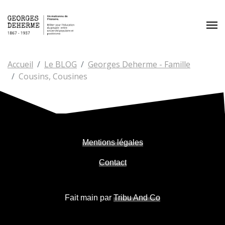
Aller au contenu principal
Vous êtes ici:
Accueil
Le BLOG
Georges Deherme - Famille
Cousins, Cousines
Mentions légales
Contact
Fait main par
Tribu And Co