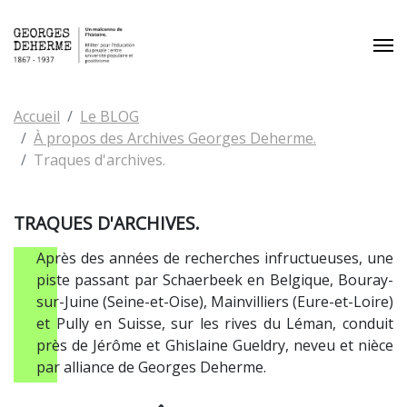
Aller au contenu principal
Vous êtes ici:
Accueil
Le BLOG
À propos des Archives Georges Deherme.
Traques d'archives.
TRAQUES D'ARCHIVES.
Après des années de recherches infructueuses, une
piste passant par Schaerbeek en Belgique, Bouray-
sur-Juine (Seine-et-Oise), Mainvilliers (Eure-et-Loire)
et Pully en Suisse, sur les rives du Léman, conduit
près de Jérôme et Ghislaine Gueldry, neveu et nièce
par alliance de Georges Deherme.